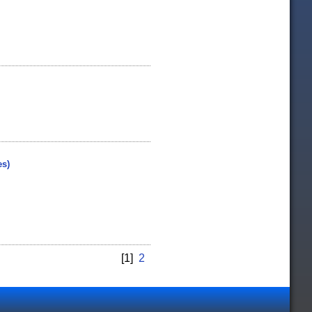
es)
[1]
2