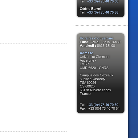
Tél :
+33 (0)4 73
40 70 68
Cédric Barrel
Tél :
+33 (0)4 73
40 70 55
Horaires d'ouverture
Lundi-Jeudi :
8h15-16h30
Vendredi :
8h15-13h00
Adresse
Université Clermont
Auvergne -
LMBP
UMR 6620 - CNRS
Campus des Cézeaux
3, place Vasarely
TSA 60026
CS 60026
63178 Aubière cedex
France
Tél :
+33 (0)4 73
40 70 50
Fax : +33 (0)4 73 40 70 64