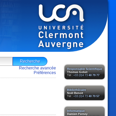
Recherche avancée
Responsable Scientifique
Préférences
Thomas Gobet
Tél :
+33 (0)4 73
40 79 77
Bibliothécaire
Noël Benoit
Tél :
+33 (0)4 73
40 70 57
Informatique
Damien Ferney