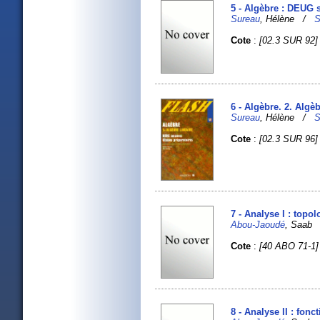
5 - Algèbre : DEUG s
Sureau
, Hélène /
S
Cote
:
[02.3 SUR 92]
6 - Algèbre. 2. Algè
Sureau
, Hélène /
S
Cote
:
[02.3 SUR 96]
7 - Analyse I : topo
Abou-Jaoudé
, Saa
Cote
:
[40 ABO 71-1]
8 - Analyse II : fon