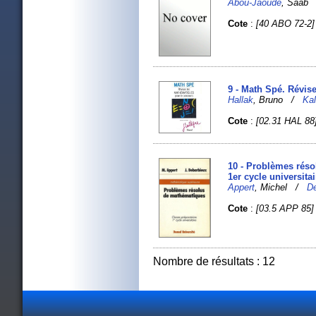
Abou-Jaoudé
, Saa
Cote
:
[40 ABO 72-2]
9 - Math Spé. Révis
Hallak
, Bruno /
Kal
Cote
:
[02.31 HAL 88
10 - Problèmes réso
1er cycle universitai
Appert
, Michel /
D
Cote
:
[03.5 APP 85]
Nombre de résultats : 12