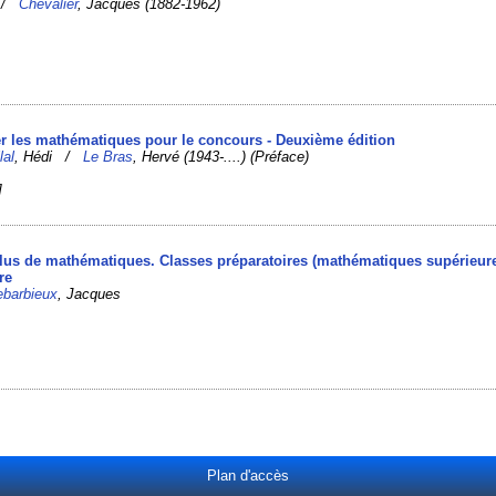
b /
Chevalier
, Jacques (1882-1962)
er les mathématiques pour le concours - Deuxième édition
lal
, Hédi /
Le Bras
, Hervé (1943-....) (Préface)
]
lus de mathématiques. Classes préparatoires (mathématiques supérieur
re
ebarbieux
, Jacques
Plan d'accès