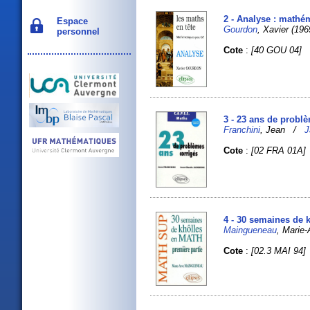
2 - Analyse : mathé
Espace
Gourdon
, Xavier (1969
personnel
Cote
:
[40 GOU 04]
3 - 23 ans de prob
Franchini
, Jean /
J
Cote
:
[02 FRA 01A]
4 - 30 semaines de 
Maingueneau
, Marie
Cote
:
[02.3 MAI 94]