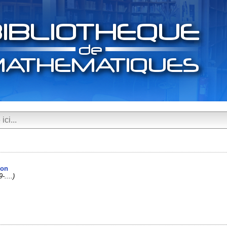
ion
-....)