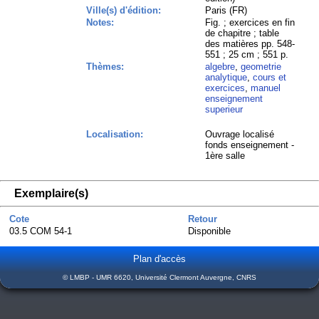
Ville(s) d'édition:
Paris (FR)
Notes:
Fig. ; exercices en fin
de chapitre ; table
des matières pp. 548-
551 ; 25 cm ; 551 p.
Thèmes:
algebre
,
geometrie
analytique
,
cours et
exercices
,
manuel
enseignement
superieur
Localisation:
Ouvrage localisé
fonds enseignement -
1ère salle
Exemplaire(s)
Cote
Retour
03.5 COM 54-1
Disponible
Plan d'accès
© LMBP - UMR 6620, Université Clermont Auvergne, CNRS