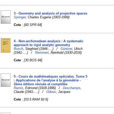
3 - Geometry and analysis of projective spaces
Springer
, Charles Eugene (1903-1999)
Cote
:
[60 SPR 64]
4 - Non-archimedean analysis : A systematic
approach to rigid analytic geometry
Bosch
, Siegfried (1944-....) /
Güntzer
, Ulrich
(1941-....) /
Remmert
, Reinhold (1930-2016)
Cote
:
[30 BOS 84]
5 - Cours de mathématiques spéciales. Tome 5
: Applications de l'analyse à la géométrie -
2ème édition révisée et complétée
Ramis
, Edmond (1918-1996) /
Deschamps
,
Claude (1941-....) /
Odoux
, Jacques
Cote
:
[03.5 RAM 92-5]