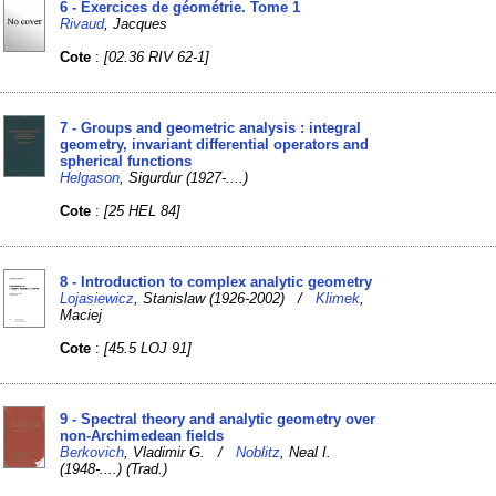
6 - Exercices de géométrie. Tome 1
Rivaud
, Jacques
Cote
:
[02.36 RIV 62-1]
7 - Groups and geometric analysis : integral
geometry, invariant differential operators and
spherical functions
Helgason
, Sigurdur (1927-....)
Cote
:
[25 HEL 84]
8 - Introduction to complex analytic geometry
Lojasiewicz
, Stanislaw (1926-2002) /
Klimek
,
Maciej
Cote
:
[45.5 LOJ 91]
9 - Spectral theory and analytic geometry over
non-Archimedean fields
Berkovich
, Vladimir G. /
Noblitz
, Neal I.
(1948-....) (Trad.)