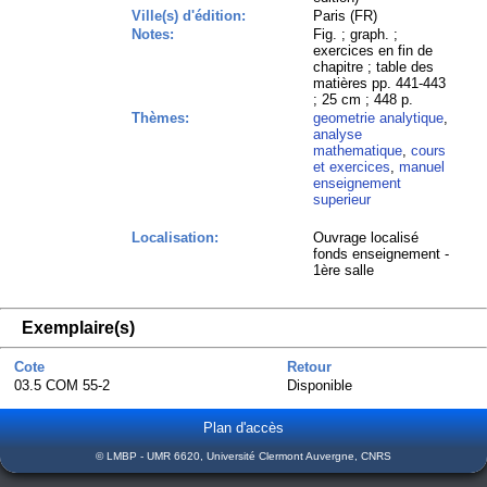
Ville(s) d'édition:
Paris (FR)
Notes:
Fig. ; graph. ;
exercices en fin de
chapitre ; table des
matières pp. 441-443
; 25 cm ; 448 p.
Thèmes:
geometrie analytique
,
analyse
mathematique
,
cours
et exercices
,
manuel
enseignement
superieur
Localisation:
Ouvrage localisé
fonds enseignement -
1ère salle
Exemplaire(s)
Cote
Retour
03.5 COM 55-2
Disponible
Plan d'accès
© LMBP - UMR 6620, Université Clermont Auvergne, CNRS