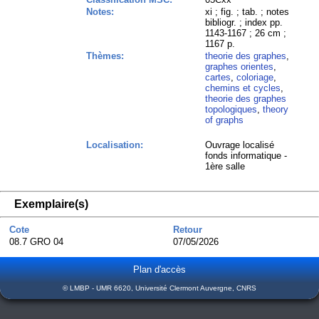
Notes:
xi ; fig. ; tab. ; notes
bibliogr. ; index pp.
1143-1167 ; 26 cm ;
1167 p.
Thèmes:
theorie des graphes
,
graphes orientes
,
cartes
,
coloriage
,
chemins et cycles
,
theorie des graphes
topologiques
,
theory
of graphs
Localisation:
Ouvrage localisé
fonds informatique -
1ère salle
Exemplaire(s)
Cote
Retour
08.7 GRO 04
07/05/2026
Plan d'accès
© LMBP - UMR 6620, Université Clermont Auvergne, CNRS