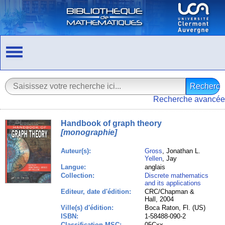
Recherche avancée
Handbook of graph theory
[monographie]
Auteur(s):
Gross
, Jonathan L.
Yellen
, Jay
Langue:
anglais
Collection:
Discrete mathematics
and its applications
Editeur, date d'édition:
CRC/Chapman &
Hall, 2004
Ville(s) d'édition:
Boca Raton, Fl. (US)
ISBN:
1-58488-090-2
Classification MSC:
05Cxx