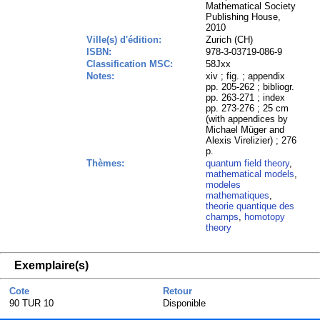
Mathematical Society
Publishing House,
2010
Ville(s) d'édition:
Zurich (CH)
ISBN:
978-3-03719-086-9
Classification MSC:
58Jxx
Notes:
xiv ; fig. ; appendix
pp. 205-262 ; bibliogr.
pp. 263-271 ; index
pp. 273-276 ; 25 cm
(with appendices by
Michael Müger and
Alexis Virelizier) ; 276
p.
Thèmes:
quantum field theory
,
mathematical models
,
modeles
mathematiques
,
theorie quantique des
champs
,
homotopy
theory
Exemplaire(s)
Cote
Retour
90 TUR 10
Disponible