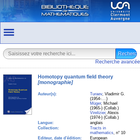
Recherche avancée
Homotopy quantum field theory
[monographie]
Auteur(s):
Turaev
, Vladimir G.
(1954-....)
Müger
, Michael
(1965-) (Collab.)
Virelizier
, Alexis
(1974-) (Collab.)
Langue:
anglais
Collection:
Tracts in
mathematics
, n° 10
Editeur, date d'édition:
European