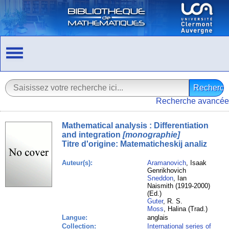
Recherche avancée
Mathematical analysis : Differentiation
and integration
[monographie]
Titre d'origine:
Matematicheskij analiz
Auteur(s):
Aramanovich
, Isaak
Genrikhovich
Sneddon
, Ian
Naismith (1919-2000)
(Ed.)
Guter
, R. S.
Moss
, Halina (Trad.)
Langue:
anglais
Collection:
International series of