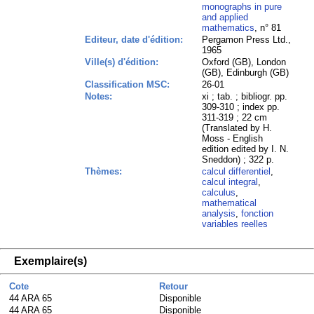
monographs in pure
and applied
mathematics
, n° 81
Editeur, date d'édition:
Pergamon Press Ltd.,
1965
Ville(s) d'édition:
Oxford (GB), London
(GB), Edinburgh (GB)
Classification MSC:
26-01
Notes:
xi ; tab. ; bibliogr. pp.
309-310 ; index pp.
311-319 ; 22 cm
(Translated by H.
Moss - English
edition edited by I. N.
Sneddon) ; 322 p.
Thèmes:
calcul differentiel
,
calcul integral
,
calculus
,
mathematical
analysis
,
fonction
variables reelles
Exemplaire(s)
Cote
Retour
44 ARA 65
Disponible
44 ARA 65
Disponible