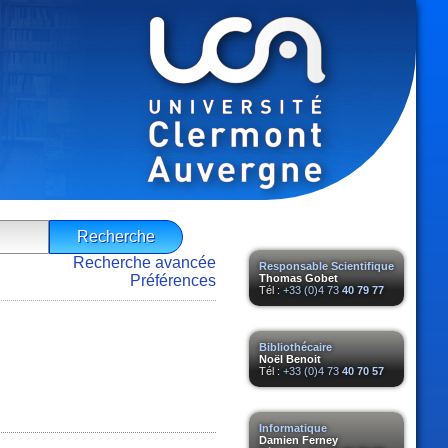
Recherche avancée
Responsable Scientifique
Préférences
Thomas Gobet
Tél :
+33 (0)4 73
40 79 77
Bibliothécaire
Noël Benoit
Tél :
+33 (0)4 73
40 70 57
Informatique
Damien Ferney