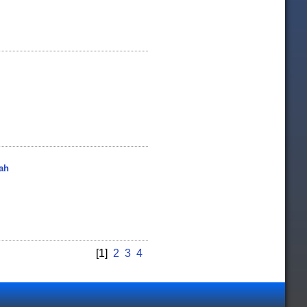
tah
[1]
2
3
4