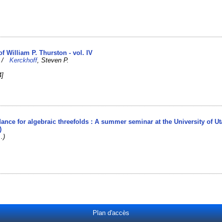
of William P. Thurston - vol. IV
. /
Kerckhoff
, Steven P.
4]
ance for algebraic threefolds : A summer seminar at the University of U
)
.)
Plan d'accès