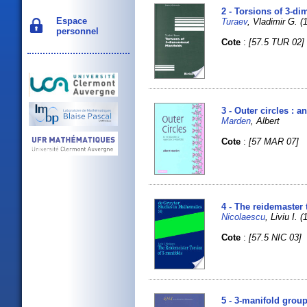
2 - Torsions of 3-d
Espace
Turaev
, Vladimir G. (1
personnel
Cote
:
[57.5 TUR 02]
3 - Outer circles : 
Marden
, Albert
Cote
:
[57 MAR 07]
4 - The reidemaster 
Nicolaescu
, Liviu I. (
Cote
:
[57.5 NIC 03]
5 - 3-manifold grou