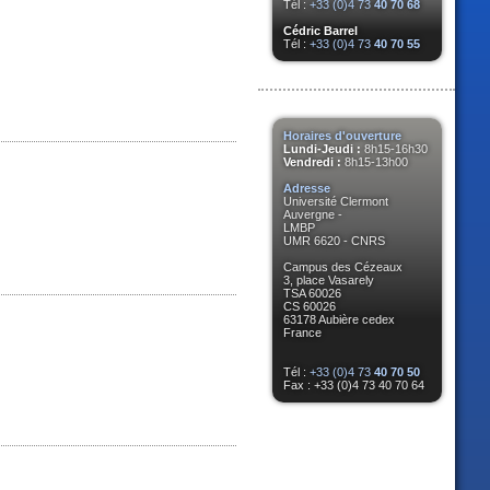
Tél :
+33 (0)4 73
40 70 68
Cédric Barrel
Tél :
+33 (0)4 73
40 70 55
Horaires d'ouverture
Lundi-Jeudi :
8h15-16h30
Vendredi :
8h15-13h00
Adresse
Université Clermont
Auvergne -
LMBP
UMR 6620 - CNRS
Campus des Cézeaux
3, place Vasarely
TSA 60026
CS 60026
63178 Aubière cedex
France
Tél :
+33 (0)4 73
40 70 50
Fax : +33 (0)4 73 40 70 64