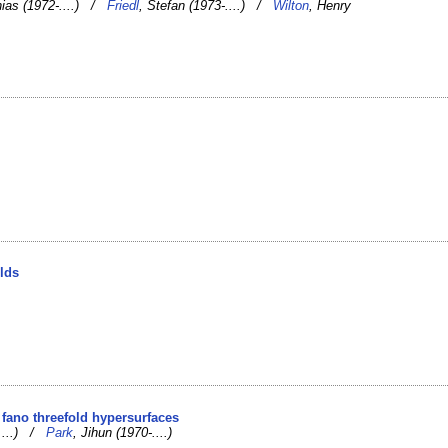
hias (1972-....) /
Friedl
, Stefan (1973-....) /
Wilton
, Henry
olds
id fano threefold hypersurfaces
-....) /
Park
, Jihun (1970-....)