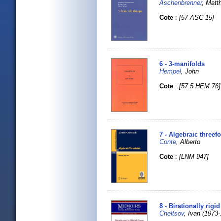
Aschenbrenner
, Matt
Cote
:
[57 ASC 15]
6 - 3-manifolds
Hempel
, John
Cote
:
[57.5 HEM 76]
7 - Algebraic threef
Conte
, Alberto
Cote
:
[LNM 947]
8 - Birationally rig
Cheltsov
, Ivan (1973