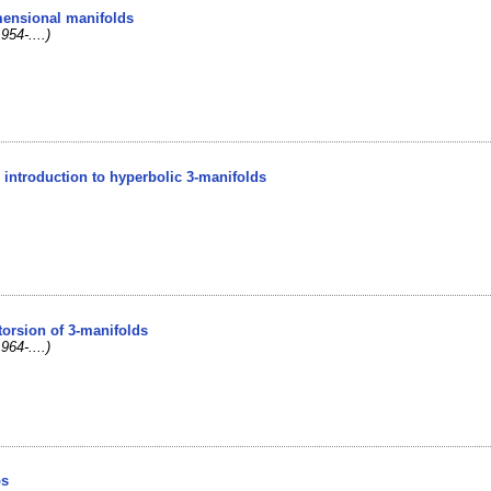
imensional manifolds
954-....)
an introduction to hyperbolic 3-manifolds
torsion of 3-manifolds
1964-....)
ps