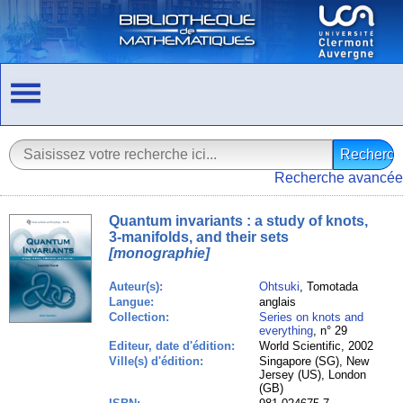
Recherche avancée
Quantum invariants : a study of knots,
3-manifolds, and their sets
[monographie]
Auteur(s):
Ohtsuki
, Tomotada
Langue:
anglais
Collection:
Series on knots and
everything
, n° 29
Editeur, date d'édition:
World Scientific, 2002
Ville(s) d'édition:
Singapore (SG), New
Jersey (US), London
(GB)