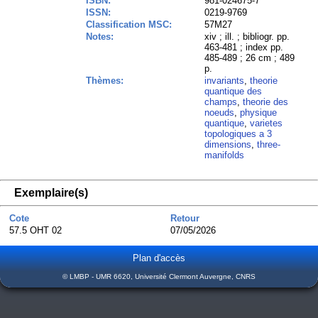
ISBN:
981-024675-7
ISSN:
0219-9769
Classification MSC:
57M27
Notes:
xiv ; ill. ; bibliogr. pp.
463-481 ; index pp.
485-489 ; 26 cm ; 489
p.
Thèmes:
invariants
,
theorie
quantique des
champs
,
theorie des
noeuds
,
physique
quantique
,
varietes
topologiques a 3
dimensions
,
three-
manifolds
Exemplaire(s)
Cote
Retour
57.5 OHT 02
07/05/2026
Plan d'accès
© LMBP - UMR 6620, Université Clermont Auvergne, CNRS