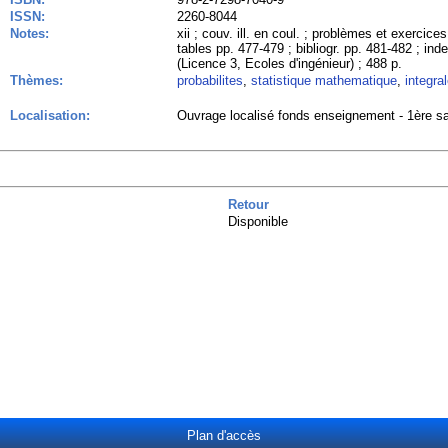
ISSN:
2260-8044
Notes:
xii ; couv. ill. en coul. ; problèmes et exercic
tables pp. 477-479 ; bibliogr. pp. 481-482 ; in
(Licence 3, Ecoles d'ingénieur) ; 488 p.
Thèmes:
probabilites
,
statistique mathematique
,
integra
Localisation:
Ouvrage localisé fonds enseignement - 1ère sa
Retour
Disponible
Plan d'accès