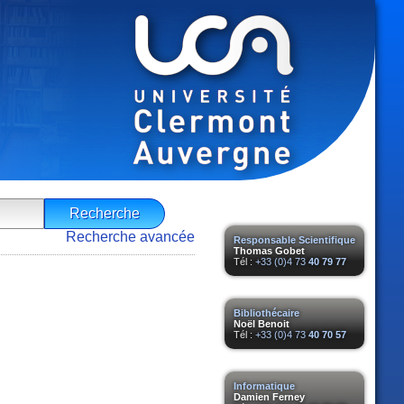
Recherche avancée
Responsable Scientifique
Thomas Gobet
Tél :
+33 (0)4 73
40 79 77
Bibliothécaire
Noël Benoit
Tél :
+33 (0)4 73
40 70 57
Informatique
Damien Ferney