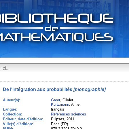
De l'intégration aux probabilités
[monographie]
Auteur(s):
Garet
, Olivier
Kurtzmann
, Aline
Langue:
français
Collection:
Références sciences
Editeur, date d'édition:
Ellipses, 2011
Ville(s) d'édition:
Paris (FR)
ISBN:
978-2-7298-7040-9