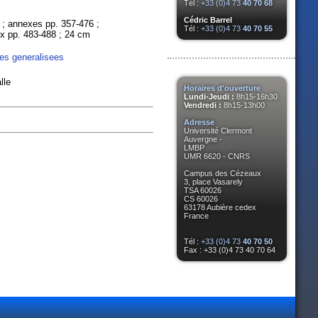
Tél :
+33 (0)4 73
40 70 68
Cédric Barrel
es ; annexes pp. 357-476 ;
Tél :
+33 (0)4 73
40 70 55
dex pp. 483-488 ; 24 cm
les generalisees
lle
Horaires d'ouverture
Lundi-Jeudi :
8h15-16h30
Vendredi :
8h15-13h00
Adresse
Université Clermont
Auvergne -
LMBP
UMR 6620 - CNRS
Campus des Cézeaux
3, place Vasarely
TSA 60026
CS 60026
63178 Aubière cedex
France
Tél :
+33 (0)4 73
40 70 50
Fax : +33 (0)4 73 40 70 64