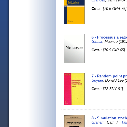
Grandell
, Jan (1943-..
Cote
:
[70.5 GRA 76]
6 - Processus aléato
Girault
, Maurice (1917
Cote
:
[70.5 GIR 65]
7 - Random point pr
Snyder
, Donald Lee 
Cote
:
[72 SNY 91]
8 - Simulation stoc
Graham
, Carl /
Tal