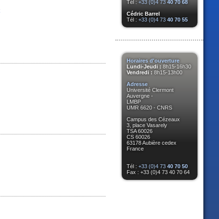
Tél :
+33 (0)4 73
40 70 68
t
Cédric Barrel
Tél :
+33 (0)4 73
40 70 55
Horaires d'ouverture
Lundi-Jeudi :
8h15-16h30
Vendredi :
8h15-13h00
Adresse
Université Clermont
Auvergne -
LMBP
UMR 6620 - CNRS
Campus des Cézeaux
3, place Vasarely
TSA 60026
CS 60026
63178 Aubière cedex
France
Tél :
+33 (0)4 73
40 70 50
Fax : +33 (0)4 73 40 70 64