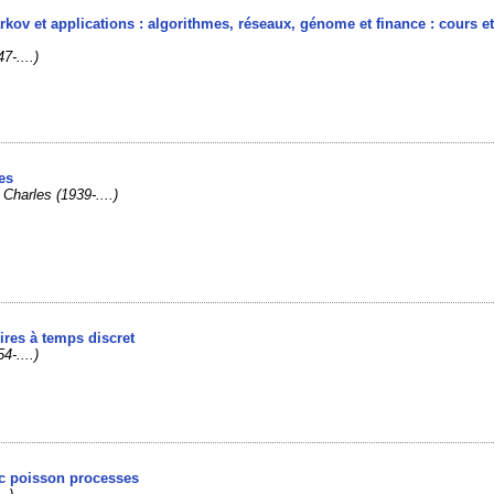
kov et applications : algorithmes, réseaux, génome et finance : cours e
7-....)
es
Charles (1939-....)
ires à temps discret
4-....)
ic poisson processes