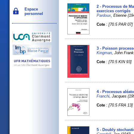
2 - Processus de Mar
Espace
exercices corrigés
personnel
Pardoux
, Etienne (194
Cote
:
[70.5 PAR 07]
3 - Poisson process
Kingman
, John Frank 
Cote
:
[70.5 KIN 93]
4 - Processus aléato
Franchi
, Jacques (195
Cote
:
[70.5 FRA 13]
5 - Doubly stochast