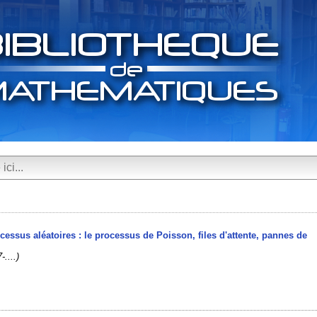
rocessus aléatoires : le processus de Poisson, files d'attente, pannes de
-....)