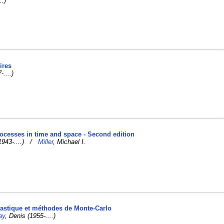
..)
ires
-....)
ocesses in time and space - Second edition
(1943-....) /
Miller
, Michael I.
hastique et méthodes de Monte-Carlo
ay
, Denis (1955-....)