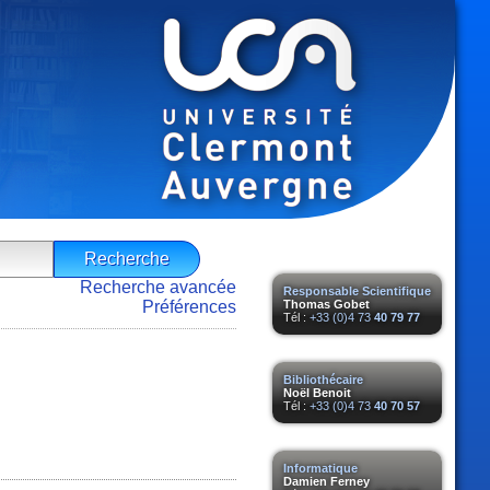
Recherche avancée
Responsable Scientifique
Préférences
Thomas Gobet
Tél :
+33 (0)4 73
40 79 77
Bibliothécaire
Noël Benoit
Tél :
+33 (0)4 73
40 70 57
Informatique
Damien Ferney