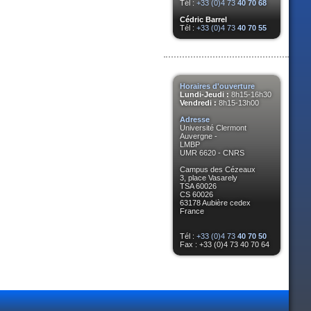
Tél :
+33 (0)4 73
40 70 68
Cédric Barrel
Tél :
+33 (0)4 73
40 70 55
Horaires d'ouverture
Lundi-Jeudi :
8h15-16h30
Vendredi :
8h15-13h00
Adresse
Université Clermont
Auvergne -
LMBP
UMR 6620 - CNRS
Campus des Cézeaux
3, place Vasarely
TSA 60026
CS 60026
63178 Aubière cedex
France
Tél :
+33 (0)4 73
40 70 50
Fax : +33 (0)4 73 40 70 64