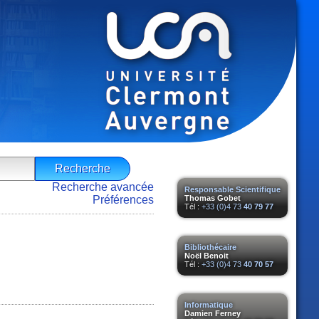
Recherche avancée
Responsable Scientifique
Préférences
Thomas Gobet
Tél :
+33 (0)4 73
40 79 77
Bibliothécaire
Noël Benoit
Tél :
+33 (0)4 73
40 70 57
Informatique
Damien Ferney