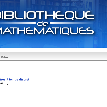
ires à temps discret
4-....)