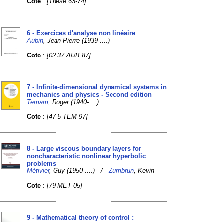
Cote
:
[Thèse 63-74]
6 - Exercices d'analyse non linéaire
Aubin
, Jean-Pierre (1939-....)
Cote
:
[02.37 AUB 87]
7 - Infinite-dimensional dynamical systems in
mechanics and physics - Second edition
Temam
, Roger (1940-....)
Cote
:
[47.5 TEM 97]
8 - Large viscous boundary layers for
noncharacteristic nonlinear hyperbolic
problems
Métivier
, Guy (1950-....) /
Zumbrun
, Kevin
Cote
:
[79 MET 05]
9 - Mathematical theory of control :