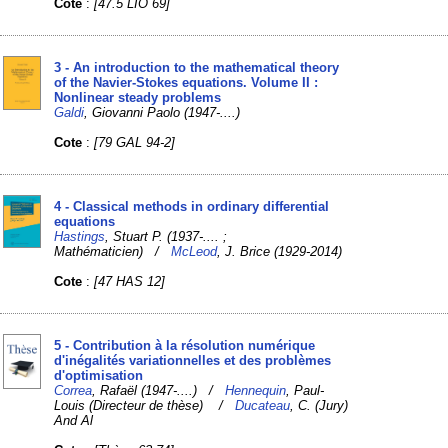
Cote
:
[47.5 LIO 69]
3 - An introduction to the mathematical theory
of the Navier-Stokes equations. Volume II :
Nonlinear steady problems
Galdi
, Giovanni Paolo (1947-....)
Cote
:
[79 GAL 94-2]
4 - Classical methods in ordinary differential
equations
Hastings
, Stuart P. (1937-.... ;
Mathématicien) /
McLeod
, J. Brice (1929-2014)
Cote
:
[47 HAS 12]
5 - Contribution à la résolution numérique
d'inégalités variationnelles et des problèmes
d'optimisation
Correa
, Rafaël (1947-....) /
Hennequin
, Paul-
Louis (Directeur de thèse) /
Ducateau
, C. (Jury)
And Al