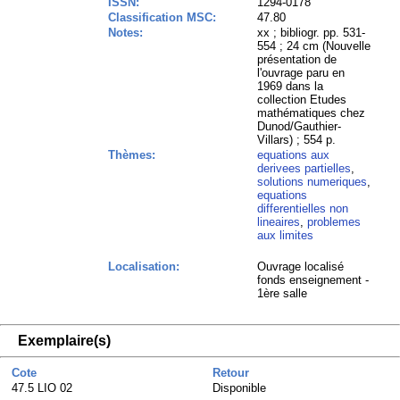
ISSN:
1294-0178
Classification MSC:
47.80
Notes:
xx ; bibliogr. pp. 531-
554 ; 24 cm (Nouvelle
présentation de
l'ouvrage paru en
1969 dans la
collection Etudes
mathématiques chez
Dunod/Gauthier-
Villars) ; 554 p.
Thèmes:
equations aux
derivees partielles
,
solutions numeriques
,
equations
differentielles non
lineaires
,
problemes
aux limites
Localisation:
Ouvrage localisé
fonds enseignement -
1ère salle
Exemplaire(s)
Cote
Retour
47.5 LIO 02
Disponible