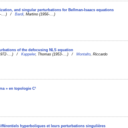
ilization, and singular perturbations for Bellman-Isaacs equations
69-....) /
Bardi
, Martino (1956-....)
rturbations of the defocusing NLS equation
(1972-....) /
Kappeler
, Thomas (1953-....) /
Montalto
, Riccardo
mma » en topologie C¹
e
fférentiels hyperboliques et leurs perturbations singulières