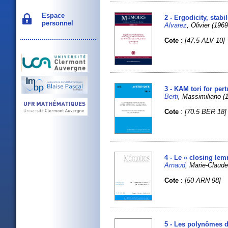
Espace
2 - Ergodicity, stab
personnel
Alvarez
, Olivier (19
Cote
:
[47.5 ALV 10]
3 - KAM tori for pe
Berti
, Massimiliano 
Cote
:
[70.5 BER 18]
4 - Le « closing le
Arnaud
, Marie-Claud
Cote
:
[50 ARN 98]
5 - Les polynômes di