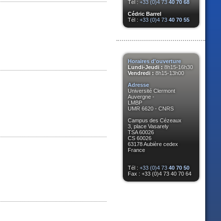
Tél :
+33 (0)4 73
40 70 68
Cédric Barrel
Tél :
+33 (0)4 73
40 70 55
Horaires d'ouverture
Lundi-Jeudi :
8h15-16h30
Vendredi :
8h15-13h00
Adresse
Université Clermont
Auvergne -
LMBP
UMR 6620 - CNRS
Campus des Cézeaux
3, place Vasarely
TSA 60026
CS 60026
63178 Aubière cedex
France
Tél :
+33 (0)4 73
40 70 50
Fax : +33 (0)4 73 40 70 64