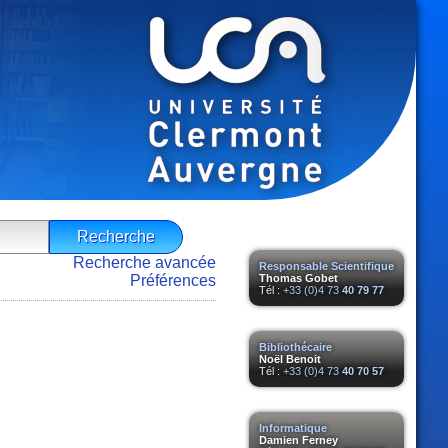
Recherche avancée
Responsable Scientifique
Préférences
Thomas Gobet
Tél :
+33 (0)4 73
40 79 77
Bibliothécaire
Noël Benoit
Tél :
+33 (0)4 73
40 70 57
Informatique
Damien Ferney