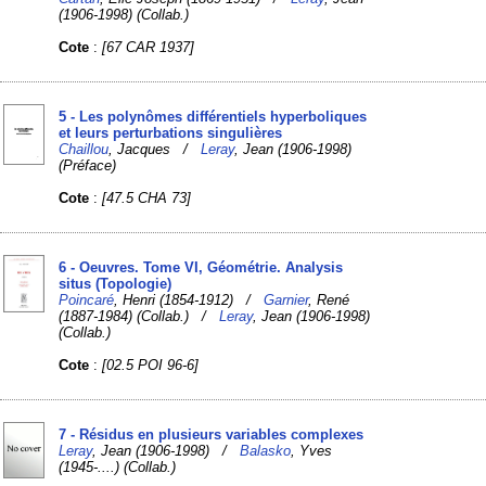
(1906-1998) (Collab.)
Cote
:
[67 CAR 1937]
5 - Les polynômes différentiels hyperboliques
et leurs perturbations singulières
Chaillou
, Jacques /
Leray
, Jean (1906-1998)
(Préface)
Cote
:
[47.5 CHA 73]
6 - Oeuvres. Tome VI, Géométrie. Analysis
situs (Topologie)
Poincaré
, Henri (1854-1912) /
Garnier
, René
(1887-1984) (Collab.) /
Leray
, Jean (1906-1998)
(Collab.)
Cote
:
[02.5 POI 96-6]
7 - Résidus en plusieurs variables complexes
Leray
, Jean (1906-1998) /
Balasko
, Yves
(1945-....) (Collab.)