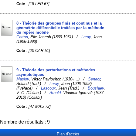
Cote
:
[18 LER 67]
8 - Théorie des groupes finis et continus et la
géométrie différentielle traitées par la méthode
du repère mobile
Cartan
, Elie Joseph (1869-1951) /
Leray
, Jean
(1906-1998)
Cote
:
[20 CAR 51]
9 - Théorie des perturbations et méthodes
asymptotiques
Maslov
, Viktor Pavlovitch (1930-....) /
Seneor
,
Roland (Trad.) /
Leray
, Jean (1906-1998)
(Préface) /
Lascoux
, Jean (Trad.) /
Bouslaev
,
V. C. (Collab.) /
Arnold
, Vladimir Igorevič (1937-
2010) (Collab.)
Cote
:
[47 MAS 72]
Nombre de résultats : 9
Plan d'accès