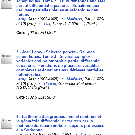
scientifiques. Tome 2 : Fluid dynamics and real
partial differential equations - Equations aux
dérivées partielles réelles et mécanique des
fluides
Leray
, Jean (1906-1998) /
Malliavin
, Paul (1925-
2010) (Ed.) /
Lax
, Peter D. (1926-....) (Pref.)
Cote
:
[02.5 LER 98-2]
3 - Jean Leray - Selected papers - Oeuvres
scientifiques. Tome 3 : Several complex
variables and holomorphic partial differential
equations - Fonctions de plusieurs variables
complexes et équations aux dérivées partielles
holomorphes
Leray
, Jean (1906-1998) /
Malliavin
, Paul (1925-
2010) (Ed.) /
Henkin
, Guennadi Markovitch
(1942-2016) (Pref.)
Cote
:
[02.5 LER 98-3]
4 - La théorie des groupes finis et continus et
la géométrie différentielle : traitées par la
méthode du repère mobile - Leçons professées
à la Sorbonne
Cartan
, Elie Joseph (1869-1951) /
Leray
, Jean