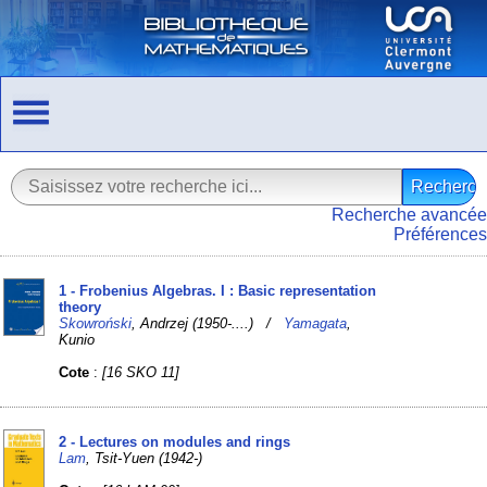
Recherche avancée
Préférences
1 - Frobenius Algebras. I : Basic representation
theory
Skowroński
, Andrzej (1950-....) /
Yamagata
,
Kunio
Cote
:
[16 SKO 11]
2 - Lectures on modules and rings
Lam
, Tsit-Yuen (1942-)