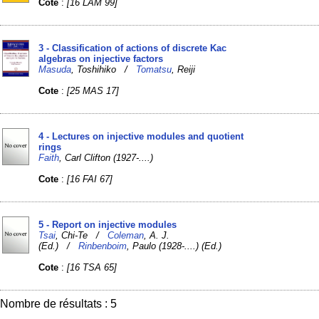
Cote
:
[16 LAM 99]
3 - Classification of actions of discrete Kac
algebras on injective factors
Masuda
, Toshihiko /
Tomatsu
, Reiji
Cote
:
[25 MAS 17]
4 - Lectures on injective modules and quotient
rings
Faith
, Carl Clifton (1927-....)
Cote
:
[16 FAI 67]
5 - Report on injective modules
Tsai
, Chi-Te /
Coleman
, A. J.
(Ed.) /
Rinbenboim
, Paulo (1928-....) (Ed.)
Cote
:
[16 TSA 65]
Nombre de résultats : 5