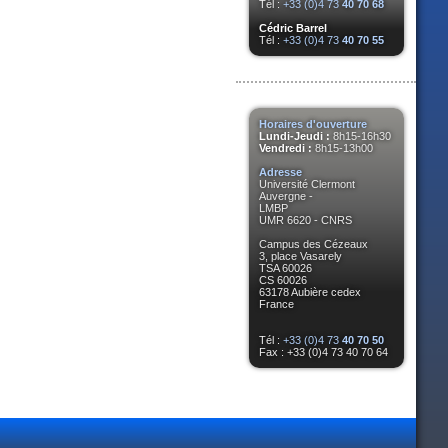
Tél :
+33 (0)4 73
40 70 68
Cédric Barrel
Tél :
+33 (0)4 73
40 70 55
Horaires d'ouverture
Lundi-Jeudi :
8h15-16h30
Vendredi :
8h15-13h00
Adresse
Université Clermont
Auvergne -
LMBP
UMR 6620 - CNRS
Campus des Cézeaux
3, place Vasarely
TSA 60026
CS 60026
63178 Aubière cedex
France
Tél :
+33 (0)4 73
40 70 50
Fax : +33 (0)4 73 40 70 64