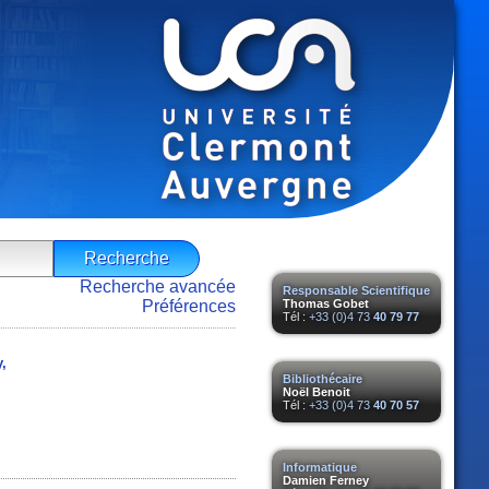
Recherche avancée
Responsable Scientifique
Préférences
Thomas Gobet
Tél :
+33 (0)4 73
40 79 77
y,
Bibliothécaire
Noël Benoit
Tél :
+33 (0)4 73
40 70 57
Informatique
Damien Ferney