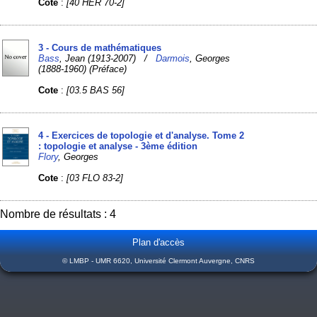
Cote
:
[40 HER 70-2]
3 - Cours de mathématiques
Bass
, Jean (1913-2007) /
Darmois
, Georges
(1888-1960) (Préface)
Cote
:
[03.5 BAS 56]
4 - Exercices de topologie et d'analyse. Tome 2
: topologie et analyse - 3ème édition
Flory
, Georges
Cote
:
[03 FLO 83-2]
Nombre de résultats : 4
Plan d'accès
© LMBP - UMR 6620, Université Clermont Auvergne, CNRS