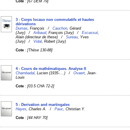
Cote
:
[67 DEM 79]
3 - Corps locaux non commutatifs et hautes
dérivations
Dumas
, François /
Cauchon
, Gérard
(Jury) /
Aribaud
, François (Jury) /
Escassut
,
Alain (directeur de these) /
Sureau
, Yves
(Jury) /
Vidal
, Robert (Jury)
Cote
:
[Thèse 130-88]
4 - Cours de mathématiques. Analyse II
Chambadal
, Lucien (1935-....) /
Ovaert
, Jean-
Louis
Cote
:
[03.5 CHA 72-2]
5 - Derivation and martingales
Hayes
, Charles A. /
Pauc
, Christian Y.
Cote
:
[44 HAY 70]