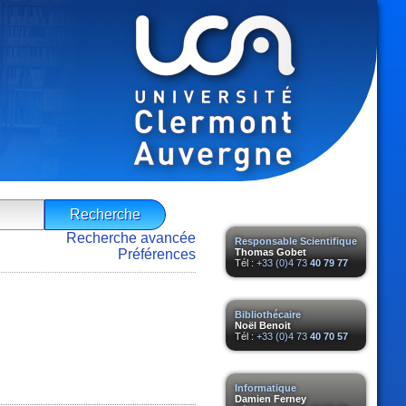
Recherche avancée
Responsable Scientifique
Préférences
Thomas Gobet
Tél :
+33 (0)4 73
40 79 77
Bibliothécaire
Noël Benoit
Tél :
+33 (0)4 73
40 70 57
Informatique
Damien Ferney