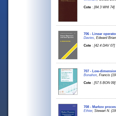
Cote
:
[84.3 WHI 74]
706 - Linear operato
Davies
, Edward Bria
Cote
:
[42.4 DAV 07]
707 - Low-dimension
Bonahon
, Francis (19
Cote
:
[57.5 BON 09]
708 - Markov proces
Ethier
, Stewart N. (1