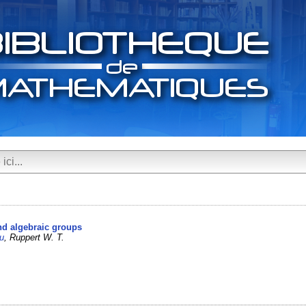
and algebraic groups
u
, Ruppert W. T.