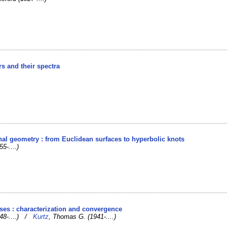
rs and their spectra
n
al geometry : from Euclidean surfaces to hyperbolic knots
55-....)
ses : characterization and convergence
948-....) /
Kurtz
, Thomas G. (1941-....)