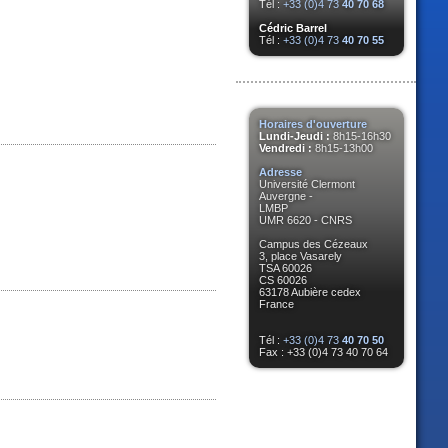
Tél :
+33 (0)4 73
40 70 68
Cédric Barrel
Tél :
+33 (0)4 73
40 70 55
Horaires d'ouverture
Lundi-Jeudi :
8h15-16h30
Vendredi :
8h15-13h00
Adresse
Université Clermont
Auvergne -
LMBP
UMR 6620 - CNRS
Campus des Cézeaux
3, place Vasarely
TSA 60026
CS 60026
63178 Aubière cedex
France
Tél :
+33 (0)4 73
40 70 50
Fax : +33 (0)4 73 40 70 64