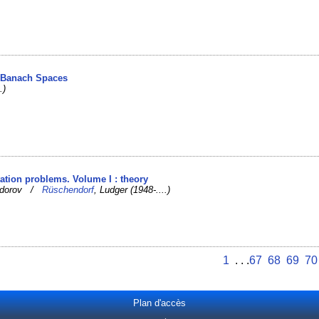
n Banach Spaces
.)
tation problems. Volume I : theory
Todorov /
Rüschendorf
, Ludger (1948-....)
1
. . .
67
68
69
70
Plan d'accès