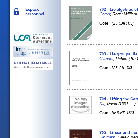
Espace
702 - Lie algebras of
personnel
Carter
, Roger William 
Cote
:
[25 CAR 05]
703 - Lie groups, li
Gilmore
, Robert (1941-
Cote
:
[25 GIL 74]
704 - Lifting the C
Xu
, Daxin (1991-....)
Cote
:
[MSMF 163]
705 - Linear and no
Whitham
, Gerald Bere