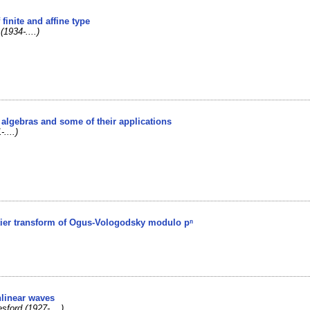
 finite and affine type
(1934-....)
e algebras and some of their applications
....)
artier transform of Ogus-Vologodsky modulo pⁿ
nlinear waves
sford (1927-....)