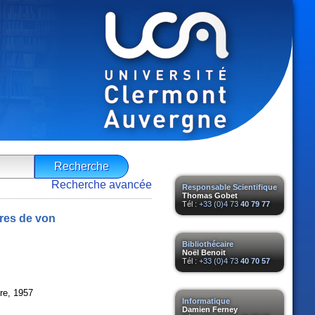
Recherche avancée
Responsable Scientifique
Thomas Gobet
Tél :
+33 (0)4 73
40 79 77
bres de von
Bibliothécaire
Noël Benoit
Tél :
+33 (0)4 73
40 70 57
ire, 1957
Informatique
Damien Ferney