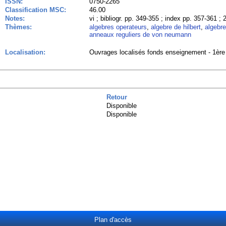
ISSN:
0750-2265
Classification MSC:
46.00
Notes:
vi ; bibliogr. pp. 349-355 ; index pp. 357-361 ; 
Thèmes:
algebres operateurs
,
algebre de hilbert
,
algebr
anneaux reguliers de von neumann
Localisation:
Ouvrages localisés fonds enseignement - 1ère 
Retour
Disponible
Disponible
Plan d'accès