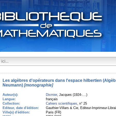
Les algèbres d'opérateurs dans l'espace hilbertien (Algè
Neumann)
[monographie]
Auteur(s):
Dixmier
, Jacques (1924-....)
Langue:
français
Collection:
Cahiers scientifiques
, n° 25
Editeur, date d'édition:
Gauthier-Villars & Cie, Editeur-Imprimeur-Libra
Ville(s) d'édition:
Paris (FR)