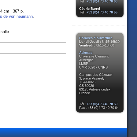
Tél :
+33 (0)4 73
40 70 68
Cédric Barrel
24 cm ; 367 p.
Tél :
+33 (0)4 73
40 70 55
es de von neumann
,
salle
Horaires d'ouverture
Lundi-Jeudi :
8h15-16h30
Vendredi :
8h15-13h00
Adresse
Université Clermont
Auvergne -
LMBP
UMR 6620 - CNRS
Campus des Cézeaux
3, place Vasarely
TSA 60026
CS 60026
63178 Aubière cedex
France
Tél :
+33 (0)4 73
40 70 50
Fax : +33 (0)4 73 40 70 64