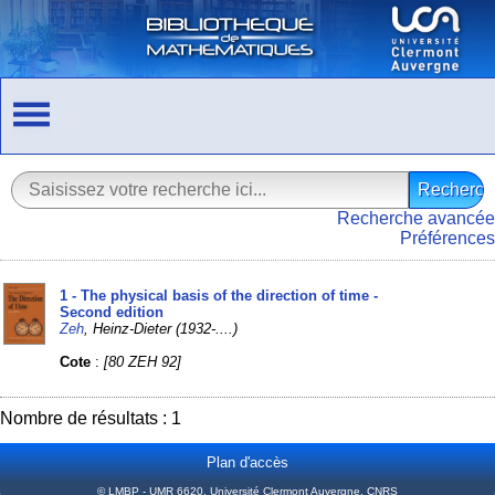
Recherche avancée
Préférences
1 - The physical basis of the direction of time -
Second edition
Zeh
, Heinz-Dieter (1932-....)
Cote
:
[80 ZEH 92]
Nombre de résultats : 1
Plan d'accès
© LMBP - UMR 6620, Université Clermont Auvergne, CNRS