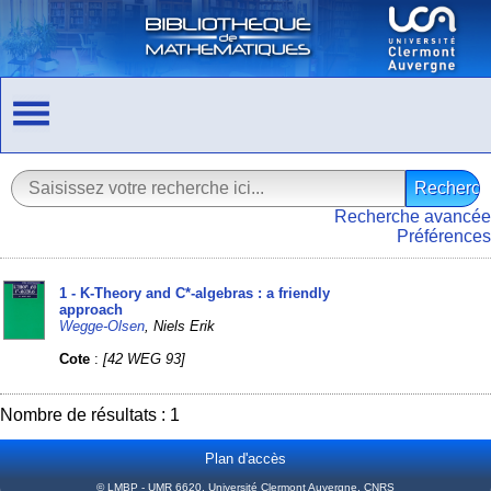
Recherche avancée
Préférences
1 - K-Theory and C*-algebras : a friendly
approach
Wegge-Olsen
, Niels Erik
Cote
:
[42 WEG 93]
Nombre de résultats : 1
Plan d'accès
© LMBP - UMR 6620, Université Clermont Auvergne, CNRS