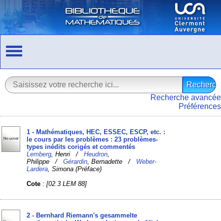
Recherche avancée
Préférences
1 - Mathématiques, HEC, ESSEC, ESCP, etc. :
le cours par les problèmes : 23 problèmes-
types inédits corigés et commentés
Lemberg
, Henri /
Heudron
,
Philippe /
Gérardin
, Bernadette /
Weber-
Lardera
, Simona (Préface)
Cote
:
[02.3 LEM 88]
2 - Bernhard Riemann's gesammelte