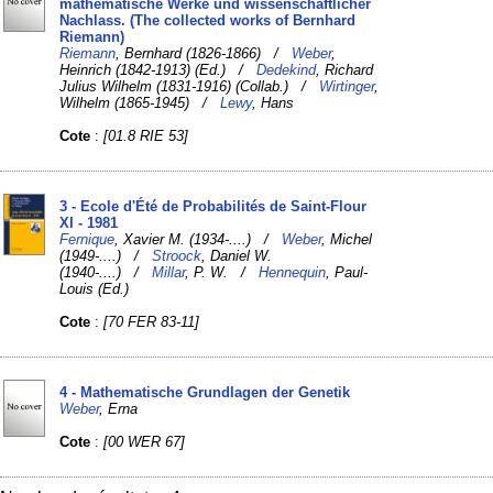
mathematische Werke und wissenschaftlicher
Nachlass. (The collected works of Bernhard
Riemann)
Riemann
, Bernhard (1826-1866) /
Weber
,
Heinrich (1842-1913) (Ed.) /
Dedekind
, Richard
Julius Wilhelm (1831-1916) (Collab.) /
Wirtinger
,
Wilhelm (1865-1945) /
Lewy
, Hans
Cote
:
[01.8 RIE 53]
3 - Ecole d'Été de Probabilités de Saint-Flour
XI - 1981
Fernique
, Xavier M. (1934-....) /
Weber
, Michel
(1949-....) /
Stroock
, Daniel W.
(1940-....) /
Millar
, P. W. /
Hennequin
, Paul-
Louis (Ed.)
Cote
:
[70 FER 83-11]
4 - Mathematische Grundlagen der Genetik
Weber
, Erna
Cote
:
[00 WER 67]