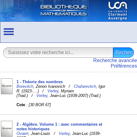
Recherche avancée
Préférences
1 - Théorie des nombres
Borevitch
, Zenon Ivanovich /
Chafarevitch
, Igor
R. (1923-....) /
Verley
, Myriam
(Trad.) /
Verley
, Jean-Luc (1939-2007) (Trad.)
Cote
:
[30 BOR 67]
2 - Algèbre. Volume 1 : avec commentaires et
notes historiques
Ovaert
, Jean-Louis /
Verley
, Jean-Luc (1939-