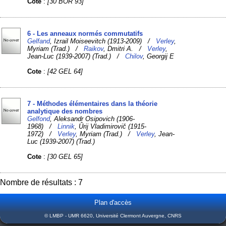
Cote
:
[30 BOR 93]
6 - Les anneaux normés commutatifs
Gelfand
, Izrail Moiseevitch (1913-2009) /
Verley
,
Myriam (Trad.) /
Raikov
, Dmitri A. /
Verley
,
Jean-Luc (1939-2007) (Trad.) /
Chilov
, Georgij E
Cote
:
[42 GEL 64]
7 - Méthodes élémentaires dans la théorie
analytique des nombres
Gelfond
, Aleksandr Osipovich (1906-
1968) /
Linnik
, Ûrij Vladimirovič (1915-
1972) /
Verley
, Myriam (Trad.) /
Verley
, Jean-
Luc (1939-2007) (Trad.)
Cote
:
[30 GEL 65]
Nombre de résultats : 7
Plan d'accès
© LMBP - UMR 6620, Université Clermont Auvergne, CNRS