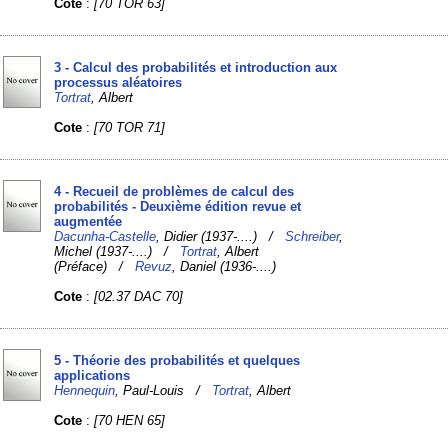
Cote
:
[70 TOR 63]
3 - Calcul des probabilités et introduction aux
processus aléatoires
Tortrat
, Albert
Cote
:
[70 TOR 71]
4 - Recueil de problèmes de calcul des
probabilités - Deuxième édition revue et
augmentée
Dacunha-Castelle
, Didier (1937-....) /
Schreiber
,
Michel (1937-....) /
Tortrat
, Albert
(Préface) /
Revuz
, Daniel (1936-....)
Cote
:
[02.37 DAC 70]
5 - Théorie des probabilités et quelques
applications
Hennequin
, Paul-Louis /
Tortrat
, Albert
Cote
:
[70 HEN 65]