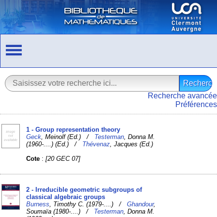
Recherche avancée
Préférences
1 - Group representation theory
Geck
, Meinolf (Ed.) /
Testerman
, Donna M.
(1960-....) (Ed.) /
Thévenaz
, Jacques (Ed.)
Cote
:
[20 GEC 07]
2 - Irreducible geometric subgroups of
classical algebraic groups
Burness
, Timothy C. (1979-....) /
Ghandour
,
Soumaïa (1980-....) /
Testerman
, Donna M.