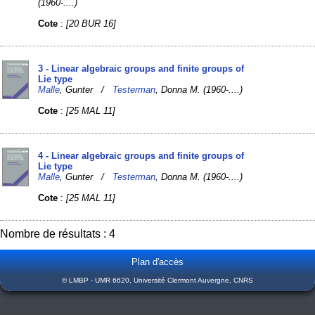
(1960-....)
Cote
:
[20 BUR 16]
3 - Linear algebraic groups and finite groups of
Lie type
Malle
, Gunter /
Testerman
, Donna M. (1960-....)
Cote
:
[25 MAL 11]
4 - Linear algebraic groups and finite groups of
Lie type
Malle
, Gunter /
Testerman
, Donna M. (1960-....)
Cote
:
[25 MAL 11]
Nombre de résultats : 4
Plan d'accès
© LMBP - UMR 6620, Université Clermont Auvergne, CNRS