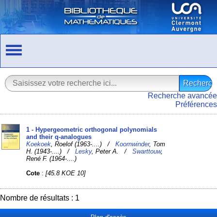
Recherche avancée
Préférences
1 - Hypergeometric orthogonal polynomials
and their q-analogues
Koekoek
, Roelof (1963-....) /
Koornwinder
, Tom
H. (1943-....) /
Lesky
, Peter A. /
Swarttouw
,
René F. (1964-....)
Cote
:
[45.8 KOE 10]
Nombre de résultats : 1