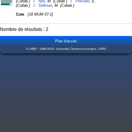
(Collab.) /
Nori
, M. (Collab.) /
Previato
, E.
(Collab.) /
Stillman
, M. (Collab.)
Cote
:
[18 MUM 07-1]
Nombre de résultats : 2
Plan d'accès
© LMBP - UMR 6620, Université Clermont Auvergne, CNRS