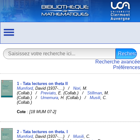
Recherche avancée
Préférences
1 - Tata lectures on theta II
Mumford
, David (1937-....) /
Nori
, M.
(Collab.) /
Previato
, E. (Collab.) /
Stillman
, M.
(Collab.) /
Umemura
, H. (Collab.) /
Musili
, C.
(Collab.)
Cote
:
[18 MUM 07-2]
2 - Tata lectures on theta. I
Mumford
, David (1937-....) /
Musili
, C.