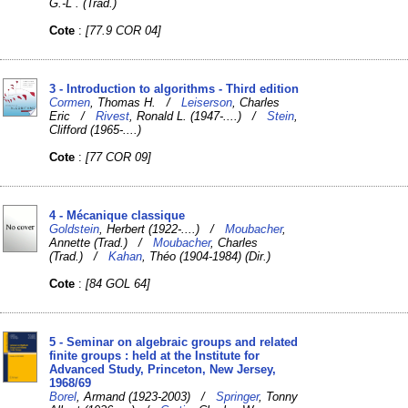
G.-L . (Trad.)
Cote
:
[77.9 COR 04]
3 - Introduction to algorithms - Third edition
Cormen
, Thomas H. /
Leiserson
, Charles
Eric /
Rivest
, Ronald L. (1947-....) /
Stein
,
Clifford (1965-....)
Cote
:
[77 COR 09]
4 - Mécanique classique
Goldstein
, Herbert (1922-....) /
Moubacher
,
Annette (Trad.) /
Moubacher
, Charles
(Trad.) /
Kahan
, Théo (1904-1984) (Dir.)
Cote
:
[84 GOL 64]
5 - Seminar on algebraic groups and related
finite groups : held at the Institute for
Advanced Study, Princeton, New Jersey,
1968/69
Borel
, Armand (1923-2003) /
Springer
, Tonny