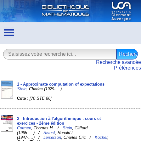
Recherche avancée
Préférences
1 - Approximate computation of expectations
Stein
, Charles (1929-....)
Cote
:
[70 STE 86]
2 - Introduction à l'algorithmique : cours et
exercices - 2ème édition
Cormen
, Thomas H. /
Stein
, Clifford
(1965-....) /
Rivest
, Ronald L.
(1947-....) /
Leiserson
, Charles Eric /
Kocher
,