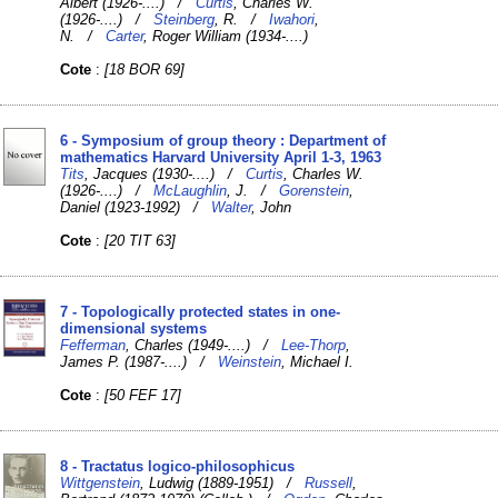
Albert (1926-....) /
Curtis
, Charles W.
(1926-....) /
Steinberg
, R. /
Iwahori
,
N. /
Carter
, Roger William (1934-....)
Cote
:
[18 BOR 69]
6 - Symposium of group theory : Department of
mathematics Harvard University April 1-3, 1963
Tits
, Jacques (1930-....) /
Curtis
, Charles W.
(1926-....) /
McLaughlin
, J. /
Gorenstein
,
Daniel (1923-1992) /
Walter
, John
Cote
:
[20 TIT 63]
7 - Topologically protected states in one-
dimensional systems
Fefferman
, Charles (1949-....) /
Lee-Thorp
,
James P. (1987-....) /
Weinstein
, Michael I.
Cote
:
[50 FEF 17]
8 - Tractatus logico-philosophicus
Wittgenstein
, Ludwig (1889-1951) /
Russell
,