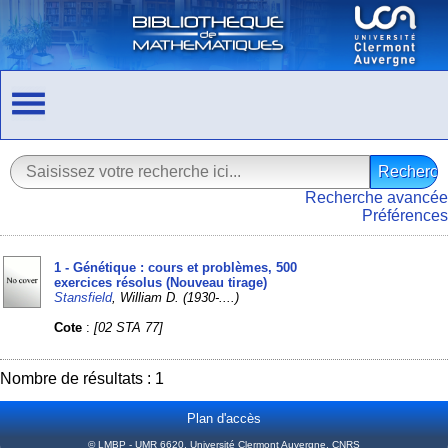
Recherche avancée
Préférences
1 - Génétique : cours et problèmes, 500
exercices résolus (Nouveau tirage)
Stansfield
, William D. (1930-....)
Cote
:
[02 STA 77]
Nombre de résultats : 1
Plan d'accès
© LMBP - UMR 6620, Université Clermont Auvergne, CNRS