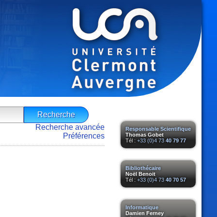
Recherche avancée
Responsable Scientifique
Préférences
Thomas Gobet
Tél :
+33 (0)4 73
40 79 77
Bibliothécaire
Noël Benoit
Tél :
+33 (0)4 73
40 70 57
Informatique
Damien Ferney