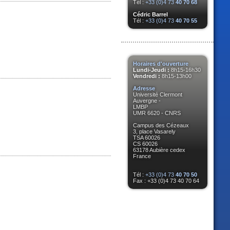
Tél :
+33 (0)4 73
40 70 68
Cédric Barrel
Tél :
+33 (0)4 73
40 70 55
Horaires d'ouverture
Lundi-Jeudi :
8h15-16h30
Vendredi :
8h15-13h00
Adresse
Université Clermont
Auvergne -
LMBP
UMR 6620 - CNRS
Campus des Cézeaux
3, place Vasarely
TSA 60026
CS 60026
63178 Aubière cedex
France
Tél :
+33 (0)4 73
40 70 50
Fax : +33 (0)4 73 40 70 64