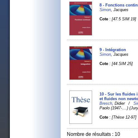
8 - Fonctions conti
Simon
, Jacques
Cote
:
[47.5 SIM 19]
9 - Intégration
Simon
, Jacques
Cote
:
[44 SIM 25]
10 - Sur les fluide
et fluides non newt
Bresch
, Didier /
S
Paolo (1947-....) (Jury
Cote
:
[Thèse 12-97]
Nombre de résultats : 10