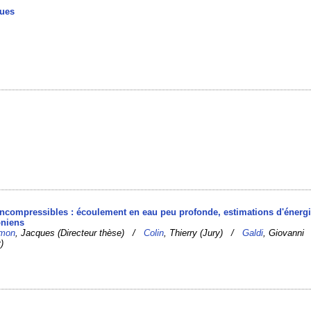
nues
s incompressibles : écoulement en eau peu profonde, estimations d'énerg
oniens
imon
, Jacques (Directeur thèse) /
Colin
, Thierry (Jury) /
Galdi
, Giovanni
)