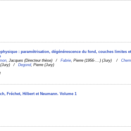
physique : paramétrisation, dégénérescence du fond, couches limites e
s
imon
, Jacques (Directeur thèse) /
Fabrie
, Pierre (1956-....) (Jury) /
Chem
) (Jury) /
Degond
, Pierre (Jury)
]
ch, Fréchet, Hilbert et Neumann. Volume 1