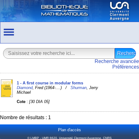
Recherche avancée
Préférences
1 - A first course in modular forms
Diamond
, Fred (1964-....) /
Shurman
, Jerry
Michael
Cote
:
[30 DIA 05]
Nombre de résultats : 1
Plan d'accès
© LMBP - UMR 6620, Université Clermont Auvergne, CNRS