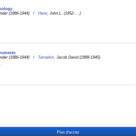
opology
ander (1886-1944) /
Harer
, John L. (1952-....)
 moments
ander (1886-1944) /
Tamarkin
, Jacob David (1888-1945)
]
Plan d'accès