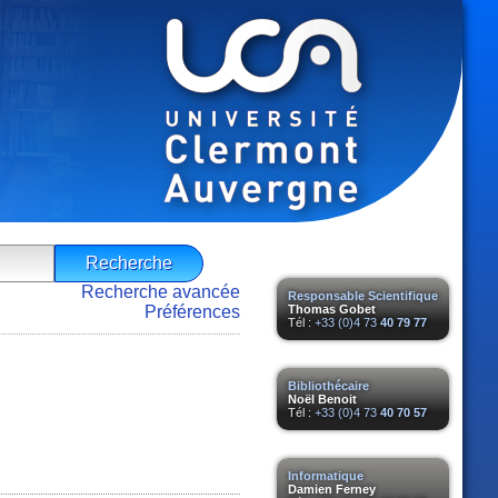
Recherche avancée
Responsable Scientifique
Préférences
Thomas Gobet
Tél :
+33 (0)4 73
40 79 77
Bibliothécaire
Noël Benoit
Tél :
+33 (0)4 73
40 70 57
Informatique
Damien Ferney