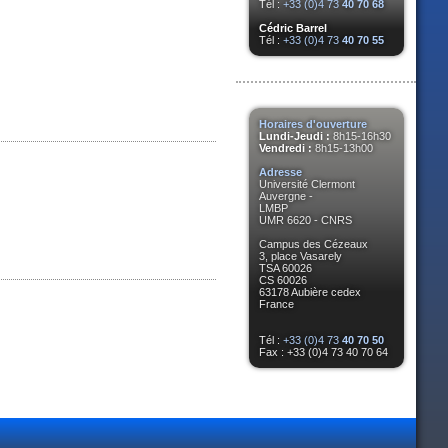
Tél :
+33 (0)4 73
40 70 68
Cédric Barrel
Tél :
+33 (0)4 73
40 70 55
Horaires d'ouverture
Lundi-Jeudi :
8h15-16h30
Vendredi :
8h15-13h00
Adresse
Université Clermont
Auvergne -
LMBP
UMR 6620 - CNRS
Campus des Cézeaux
3, place Vasarely
TSA 60026
CS 60026
63178 Aubière cedex
France
Tél :
+33 (0)4 73
40 70 50
Fax : +33 (0)4 73 40 70 64