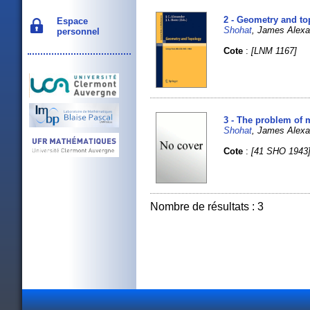
2 - Geometry and t
Espace
Shohat
, James Alex
personnel
Cote
:
[LNM 1167]
3 - The problem of
Shohat
, James Alex
Cote
:
[41 SHO 1943
Nombre de résultats : 3