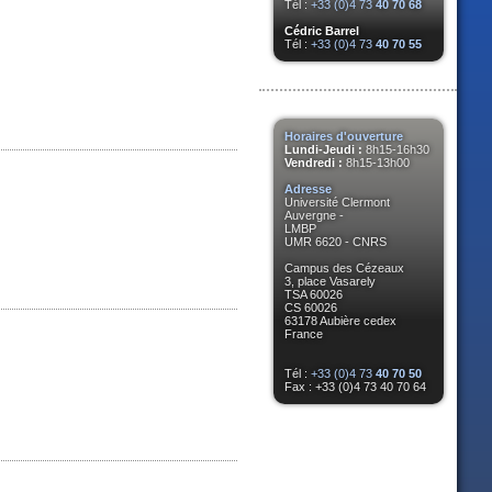
Tél :
+33 (0)4 73
40 70 68
Cédric Barrel
Tél :
+33 (0)4 73
40 70 55
Horaires d'ouverture
Lundi-Jeudi :
8h15-16h30
Vendredi :
8h15-13h00
Adresse
Université Clermont
Auvergne -
LMBP
UMR 6620 - CNRS
Campus des Cézeaux
3, place Vasarely
TSA 60026
CS 60026
63178 Aubière cedex
France
Tél :
+33 (0)4 73
40 70 50
Fax : +33 (0)4 73 40 70 64