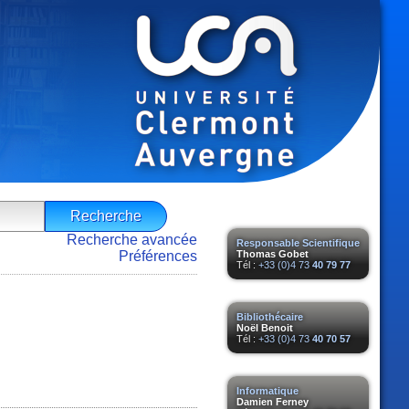
Recherche avancée
Responsable Scientifique
Préférences
Thomas Gobet
Tél :
+33 (0)4 73
40 79 77
Bibliothécaire
Noël Benoit
Tél :
+33 (0)4 73
40 70 57
Informatique
Damien Ferney