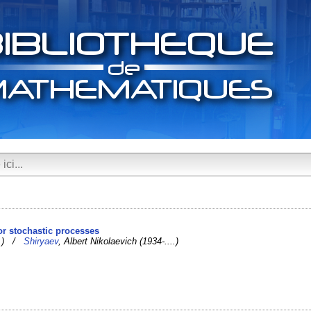
or stochastic processes
...) /
Shiryaev
, Albert Nikolaevich (1934-....)