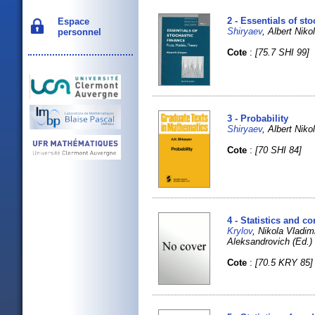
2 - Essentials of st
Espace
Shiryaev
, Albert Nik
personnel
Cote
:
[75.7 SHI 99]
3 - Probability
Shiryaev
, Albert Nik
Cote
:
[70 SHI 84]
4 - Statistics and c
Krylov
, Nikola Vladi
Aleksandrovich (Ed
Cote
:
[70.5 KRY 85]