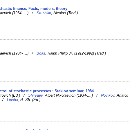
ochastic finance. Facts, models, theory
olaevich (1934-....) /
Kruzhilin
, Nicolas (Trad.)
olaevich (1934-....) /
Boas
, Ralph Philip Jr. (1912-1992) (Trad.)
ontrol of stochastic processes : Steklov seminar, 1984
mirovich (Ed.) /
Shiryaev
, Albert Nikolaevich (1934-....) /
Novikov
, Anatoli
.) /
Lipster
, R. Sh. (Ed.)