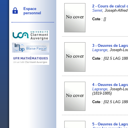
2 - Cours de calcul d
Espace
Serret
, Joseph-Alfred
personnel
Cote
:
[]
3 - Oeuvres de Lagr
Lagrange
, Joseph-L
Cote
:
[02.5 LAG 188
4 - Oeuvres de Lagr
Lagrange
, Joseph-L
(1819-1885)
Cote
:
[02.5 LAG 188
5 - Oeuvres de Lagr