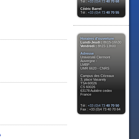
Tél :
+33 (0)4 73
40 70 68
Cédric Barrel
Tél :
+33 (0)4 73
40 70 55
Horaires d'ouverture
Lundi-Jeudi :
8h15-16h30
Vendredi :
8h15-13h00
Adresse
Université Clermont
Auvergne -
LMBP
UMR 6620 - CNRS
Campus des Cézeaux
3, place Vasarely
TSA 60026
CS 60026
63178 Aubière cedex
France
Tél :
+33 (0)4 73
40 70 50
Fax : +33 (0)4 73 40 70 64
s