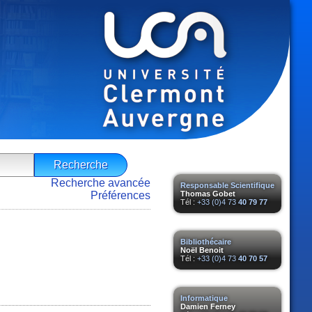
Recherche avancée
Responsable Scientifique
Préférences
Thomas Gobet
Tél :
+33 (0)4 73
40 79 77
Bibliothécaire
Noël Benoit
Tél :
+33 (0)4 73
40 70 57
Informatique
Damien Ferney