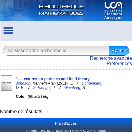
Recherche avancée
Préférences
1 - Lectures on particles and field theory
Johnson
, Kenneth Alan (1931-....) /
Lichtenberg
,
D. B. /
Schwinger
, J. /
Weinberg
, S.
Cote
:
[90 JOH 65]
Nombre de résultats : 1
Plan d'accès
© LMBP - UMR 6620, Université Clermont Auvergne, CNRS