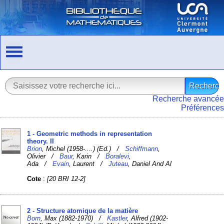
Recherche avancée
Préférences
1 - Geometric methods in representation
theory. II
Brion
, Michel (1958-....) (Ed.) /
Schiffmann
,
Olivier /
Baur
, Karin /
Boralevi
,
Ada /
Evain
, Laurent /
Juteau
, Daniel And Al
Cote
:
[20 BRI 12-2]
2 - Structure atomique de la matière
Born
, Max (1882-1970) /
Kastler
, Alfred (1902-