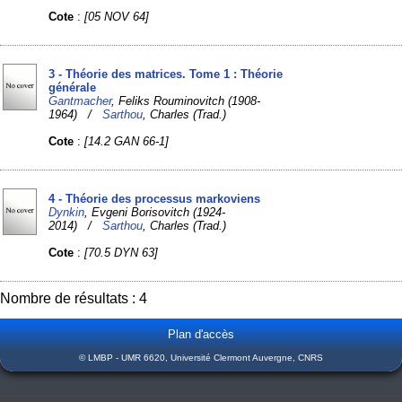
Cote
:
[05 NOV 64]
3 - Théorie des matrices. Tome 1 : Théorie
générale
Gantmacher
, Feliks Rouminovitch (1908-
1964) /
Sarthou
, Charles (Trad.)
Cote
:
[14.2 GAN 66-1]
4 - Théorie des processus markoviens
Dynkin
, Evgeni Borisovitch (1924-
2014) /
Sarthou
, Charles (Trad.)
Cote
:
[70.5 DYN 63]
Nombre de résultats : 4
Plan d'accès
© LMBP - UMR 6620, Université Clermont Auvergne, CNRS