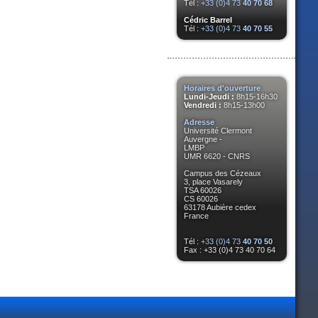
Tél :
+33 (0)4 73
40 70 68
Cédric Barrel
Tél :
+33 (0)4 73
40 70 55
Horaires d'ouverture
Lundi-Jeudi :
8h15-16h30
Vendredi :
8h15-13h00
Adresse
Université Clermont
Auvergne -
LMBP
UMR 6620 - CNRS
Campus des Cézeaux
3, place Vasarely
TSA 60026
CS 60026
63178 Aubière cedex
France
Tél :
+33 (0)4 73
40 70 50
Fax : +33 (0)4 73 40 70 64