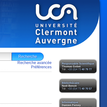
Recherche avancée
Responsable Scientifique
Préférences
Thomas Gobet
Tél :
+33 (0)4 73
40 79 77
Bibliothécaire
Noël Benoit
Tél :
+33 (0)4 73
40 70 57
Informatique
Damien Ferney