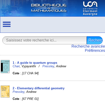
Recherche avancée
Préférences
1 - A guide to quantum groups
Chari
, Vyjayanthi /
Pressley
, Andrew
Cote
:
[17 CHA 94]
2 - Elementary differential geometry
Pressley
, Andrew
Cote
:
[67 PRE 01]