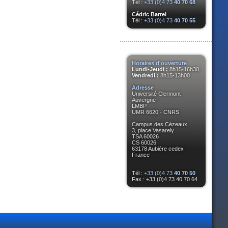
Tél :
+33 (0)4 73
40 70 68
Cédric Barrel
Tél :
+33 (0)4 73
40 70 55
Horaires d'ouverture
Lundi-Jeudi :
8h15-16h30
Vendredi :
8h15-13h00
Adresse
Université Clermont
Auvergne -
LMBP
UMR 6620 - CNRS
Campus des Cézeaux
3, place Vasarely
TSA 60026
CS 60026
63178 Aubière cedex
France
Tél :
+33 (0)4 73
40 70 50
Fax : +33 (0)4 73 40 70 64