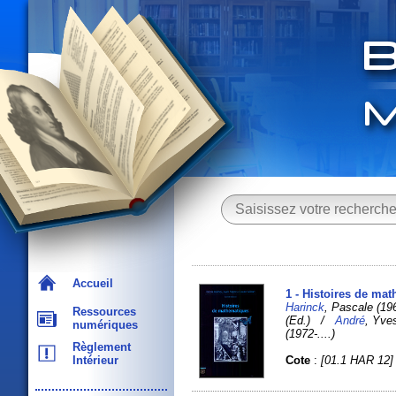
Accueil
1 - Histoires de ma
Harinck
, Pascale (19
Ressources
(Ed.) /
André
, Yve
numériques
(1972-....)
Règlement
Cote
:
[01.1 HAR 12]
Intérieur