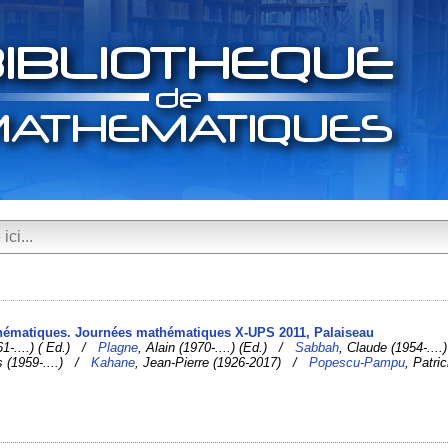
thématiques. Journées mathématiques X-UPS 2011, Palaiseau
61-....) ( Ed.) /
Plagne
, Alain (1970-....) (Ed.) /
Sabbah
, Claude (1954-....)
s (1959-....) /
Kahane
, Jean-Pierre (1926-2017) /
Popescu-Pampu
, Patri