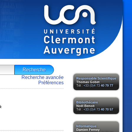
Recherche avancée
Responsable Scientifique
Préférences
Thomas Gobet
Tél :
+33 (0)4 73
40 79 77
Bibliothécaire
Noël Benoit
ck
Tél :
+33 (0)4 73
40 70 57
Informatique
Damien Ferney