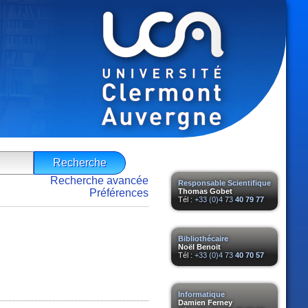
Recherche avancée
Responsable Scientifique
Préférences
Thomas Gobet
Tél :
+33 (0)4 73
40 79 77
Bibliothécaire
Noël Benoit
Tél :
+33 (0)4 73
40 70 57
Informatique
Damien Ferney