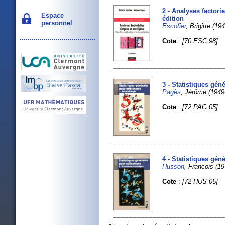
2 - Analyses factori
Espace
édition
personnel
Escofier
, Brigitte (
Cote
:
[70 ESC 98]
3 - Statistiques gén
Pagès
, Jérôme (194
Cote
:
[72 PAG 05]
4 - Statistiques géné
Husson
, François (1
Cote
:
[72 HUS 05]