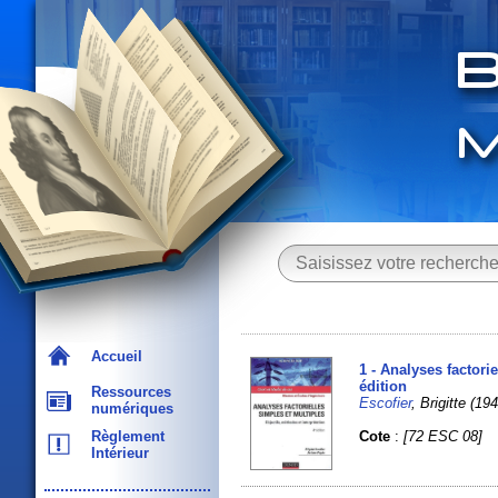
Accueil
1 - Analyses factori
édition
Ressources
Escofier
, Brigitte (
numériques
Cote
:
[72 ESC 08]
Règlement
Intérieur