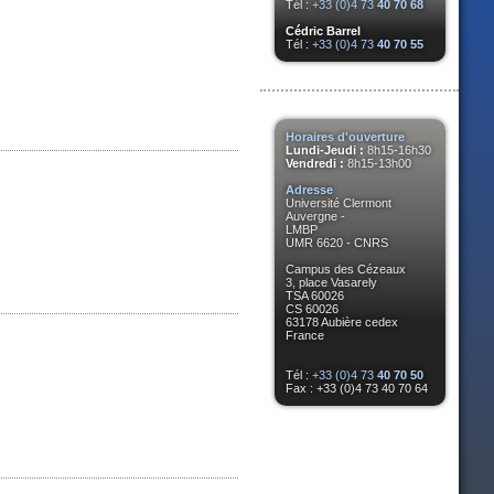
Tél :
+33 (0)4 73
40 70 68
Cédric Barrel
Tél :
+33 (0)4 73
40 70 55
Horaires d'ouverture
Lundi-Jeudi :
8h15-16h30
Vendredi :
8h15-13h00
Adresse
Université Clermont
Auvergne -
LMBP
UMR 6620 - CNRS
Campus des Cézeaux
3, place Vasarely
TSA 60026
CS 60026
63178 Aubière cedex
France
Tél :
+33 (0)4 73
40 70 50
Fax : +33 (0)4 73 40 70 64