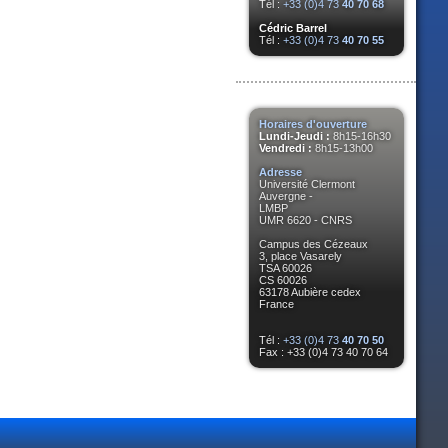
Tél :
+33 (0)4 73
40 70 68
Cédric Barrel
Tél :
+33 (0)4 73
40 70 55
Horaires d'ouverture
Lundi-Jeudi :
8h15-16h30
Vendredi :
8h15-13h00
Adresse
Université Clermont
Auvergne -
LMBP
UMR 6620 - CNRS
Campus des Cézeaux
3, place Vasarely
TSA 60026
CS 60026
63178 Aubière cedex
France
Tél :
+33 (0)4 73
40 70 50
Fax : +33 (0)4 73 40 70 64