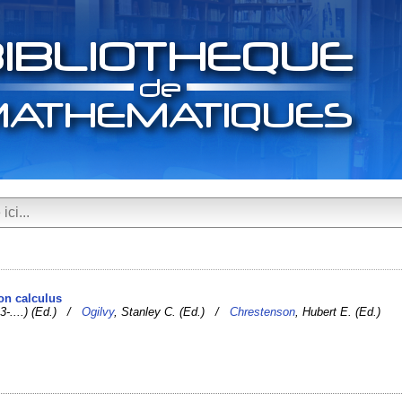
 on calculus
3-....) (Ed.) /
Ogilvy
, Stanley C. (Ed.) /
Chrestenson
, Hubert E. (Ed.)