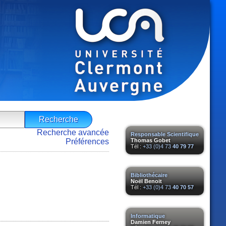
Recherche avancée
Responsable Scientifique
Préférences
Thomas Gobet
Tél :
+33 (0)4 73
40 79 77
Bibliothécaire
Noël Benoit
Tél :
+33 (0)4 73
40 70 57
Informatique
Damien Ferney