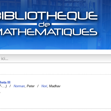
heta III
7-....) /
Norman
, Peter /
Nori
, Madhav
]