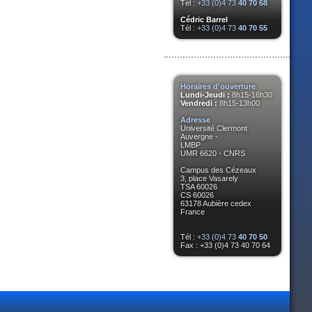
Tél :
+33 (0)4 73
40 70 68
Cédric Barrel
Tél :
+33 (0)4 73
40 70 55
Horaires d'ouverture
Lundi-Jeudi :
8h15-16h30
Vendredi :
8h15-13h00
Adresse
Université Clermont
Auvergne -
LMBP
UMR 6620 - CNRS
Campus des Cézeaux
3, place Vasarely
TSA 60026
CS 60026
63178 Aubière cedex
France
Tél :
+33 (0)4 73
40 70 50
Fax : +33 (0)4 73 40 70 64