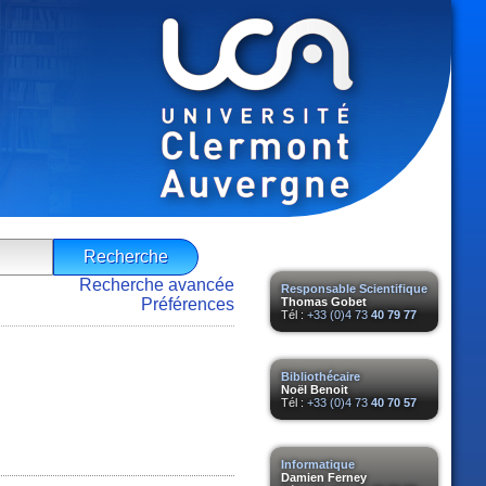
Recherche avancée
Responsable Scientifique
Préférences
Thomas Gobet
Tél :
+33 (0)4 73
40 79 77
Bibliothécaire
Noël Benoit
Tél :
+33 (0)4 73
40 70 57
Informatique
Damien Ferney