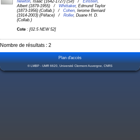
Newton
, Isaac (1642-1727) (Sir) /
Einstein
,
Albert (1879-1955) /
Whittaker
, Edmund Taylor
(1873-1956) (Collab.) /
Cohen
, Ierome Bernard
(1914-2003) (Péface) /
Roller
, Duane H. D.
(Collab.)
Cote
:
[02.5 NEW 52]
Nombre de résultats : 2
Plan d'accès
© LMBP - UMR 6620, Université Clermont Auvergne, CNRS