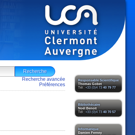
Recherche avancée
Responsable Scientifique
Préférences
Thomas Gobet
Tél :
+33 (0)4 73
40 79 77
Bibliothécaire
Noël Benoit
Tél :
+33 (0)4 73
40 70 57
Informatique
Damien Ferney