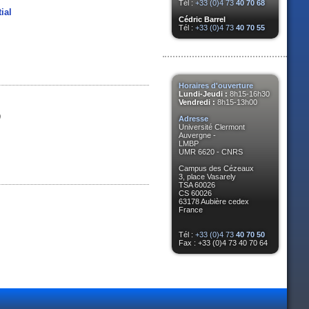
Tél :
+33 (0)4 73
40 70 68
ial
Cédric Barrel
Tél :
+33 (0)4 73
40 70 55
Horaires d'ouverture
Lundi-Jeudi :
8h15-16h30
Vendredi :
8h15-13h00
)
Adresse
Université Clermont
Auvergne -
LMBP
UMR 6620 - CNRS
Campus des Cézeaux
3, place Vasarely
TSA 60026
CS 60026
63178 Aubière cedex
France
Tél :
+33 (0)4 73
40 70 50
Fax : +33 (0)4 73 40 70 64