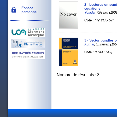
2 - Lectures on semi
Espace
equations
personnel
Yosida
, Kôsaku (19
Cote
:
[42 YOS 57]
3 - Vector bundles o
Kumar
, Shrawan (19
Cote
:
[LNM 1649]
Nombre de résultats : 3