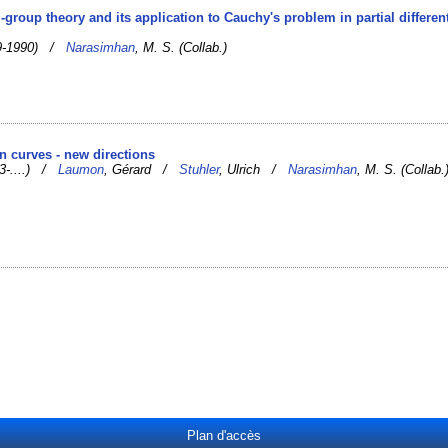
-group theory and its application to Cauchy's problem in partial different
09-1990) /
Narasimhan
, M. S. (Collab.)
n curves - new directions
53-....) /
Laumon
, Gérard /
Stuhler
, Ulrich /
Narasimhan
, M. S. (Collab.
Plan d'accès