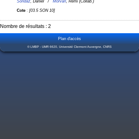
Sondaz
, Daniel /
Morvan
, Rémi (Collab.)
Cote
:
[03.5 SON 10]
Nombre de résultats : 2
Plan d'accès
© LMBP - UMR 6620, Université Clermont Auvergne, CNRS