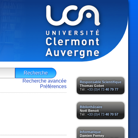
Recherche avancée
Responsable Scientifique
Préférences
Thomas Gobet
Tél :
+33 (0)4 73
40 79 77
Bibliothécaire
Noël Benoit
Tél :
+33 (0)4 73
40 70 57
Informatique
Damien Ferney