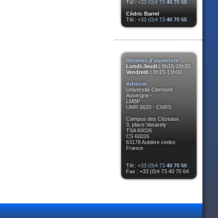
Tél :
+33 (0)4 73
40 70 68
Cédric Barrel
Tél :
+33 (0)4 73
40 70 55
Horaires d'ouverture
Lundi-Jeudi :
8h15-16h30
Vendredi :
8h15-13h00
Adresse
Université Clermont
Auvergne -
LMBP
UMR 6620 - CNRS
Campus des Cézeaux
3, place Vasarely
TSA 60026
CS 60026
63178 Aubière cedex
France
Tél :
+33 (0)4 73
40 70 50
Fax : +33 (0)4 73 40 70 64